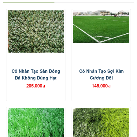
Cỏ Nhân Tạo Sân Bóng
Cỏ Nhân Tạo Sợi Kim
Đá Không Dùng Hạt
Cương Đôi
Cao Su
205.000
148.000
đ
đ