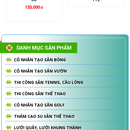
135.000
đ
DANH MỤC SẢN PHẨM
CỎ NHÂN TẠO SÂN BÓNG
CỎ NHÂN TẠO SÂN VƯỜN
THI CÔNG SÂN TENNIS, CẦU LÔNG
THI CÔNG SÂN THỂ THAO
CỎ NHÂN TẠO SÂN GOLF
THẢM CAO SU SÂN THỂ THAO
LƯỚI QUÂY, LƯỚI KHUNG THÀNH