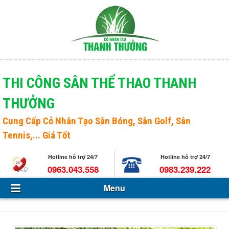
Menu
Giới thiệu
THI CÔNG SÂN THỂ THAO THANH
THƯỞNG
Sản phẩm
Open s
Cung Cấp
Cỏ Nhân Tạo Sân Bóng
, Sân Golf, Sân
Tin Tức - Sự kiện
Tennis,... Giá Tốt
Hỏi và đáp
Hotline hỗ trợ 24/7
Hotline hỗ trợ 24/7
0963.043.558
0983.239.222
Tuyển dụng
Menu
Liên hệ