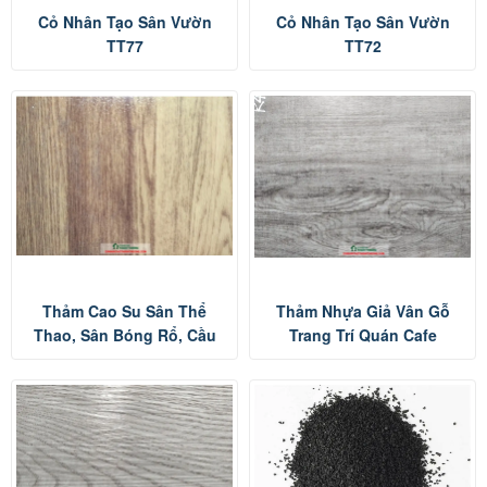
Cỏ Nhân Tạo Sân Vườn
Cỏ Nhân Tạo Sân Vườn
TT77
TT72
Thảm Cao Su Sân Thể
Thảm Nhựa Giả Vân Gỗ
Thao, Sân Bóng Rổ, Cầu
Trang Trí Quán Cafe
Lông, Bóng Chuyền