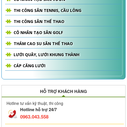
THI CÔNG SÂN TENNIS, CẦU LÔNG
THI CÔNG SÂN THỂ THAO
CỎ NHÂN TẠO SÂN GOLF
THẢM CAO SU SÂN THỂ THAO
LƯỚI QUÂY, LƯỚI KHUNG THÀNH
CÁP CĂNG LƯỚI
HỖ TRỢ KHÁCH HÀNG
Hotline tư vấn kỹ thuật, thi công
Hotline hỗ trợ 24/7
0963.043.558