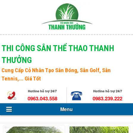
Menu
Giới thiệu
THI CÔNG SÂN THỂ THAO THANH
THƯỞNG
Sản phẩm
Open s
Cung Cấp
Cỏ Nhân Tạo Sân Bóng
, Sân Golf, Sân
Tin Tức - Sự kiện
Tennis,... Giá Tốt
Hỏi và đáp
Hotline hỗ trợ 24/7
Hotline hỗ trợ 24/7
0963.043.558
0983.239.222
Tuyển dụng
Menu
Liên hệ