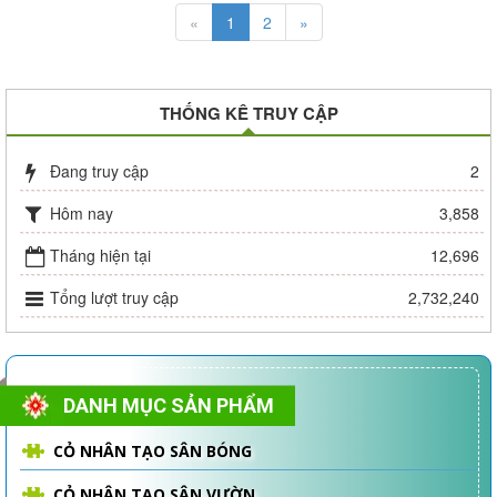
«
1
2
»
THỐNG KÊ TRUY CẬP
Đang truy cập
2
Hôm nay
3,858
Tháng hiện tại
12,696
Tổng lượt truy cập
2,732,240
DANH MỤC SẢN PHẨM
CỎ NHÂN TẠO SÂN BÓNG
CỎ NHÂN TẠO SÂN VƯỜN