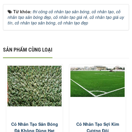
Từ khóa:
thi công cỏ nhân tạo sân bóng
,
cỏ nhân tạo
,
cỏ
nhân tạo sân bóng đẹp
,
cỏ nhân tạo giá rẻ
,
cỏ nhân tạo giá uy
tín
,
cỏ nhân tạo sân bóng
,
cỏ nhân tạo đẹp
SẢN PHẨM CÙNG LOẠI
Cỏ Nhân Tạo Sân Bóng
Cỏ Nhân Tạo Sợi Kim
Đá Không Dùng Hạt
Cương Đôi