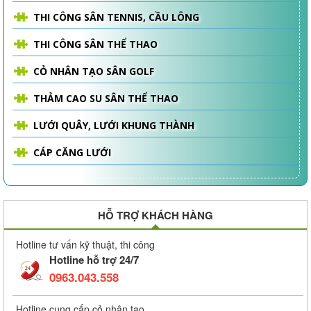
THI CÔNG SÂN TENNIS, CẦU LÔNG
THI CÔNG SÂN THỂ THAO
CỎ NHÂN TẠO SÂN GOLF
THẢM CAO SU SÂN THỂ THAO
LƯỚI QUÂY, LƯỚI KHUNG THÀNH
CÁP CĂNG LƯỚI
HỖ TRỢ KHÁCH HÀNG
Hotline tư vấn kỹ thuật, thi công
Hotline hỗ trợ 24/7
0963.043.558
Hotline cung cấp cỏ nhân tạo