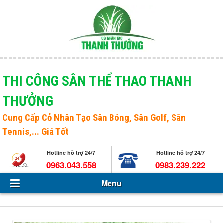
Menu
Giới thiệu
THI CÔNG SÂN THỂ THAO THANH
THƯỞNG
Sản phẩm
Open s
Cung Cấp
Cỏ Nhân Tạo Sân Bóng
, Sân Golf, Sân
Tin Tức - Sự kiện
Tennis,... Giá Tốt
Hỏi và đáp
Hotline hỗ trợ 24/7
Hotline hỗ trợ 24/7
0963.043.558
0983.239.222
Tuyển dụng
Menu
Liên hệ