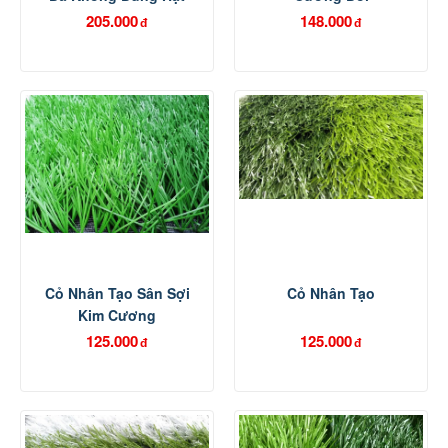
Cao Su
205.000
148.000
đ
đ
Cỏ Nhân Tạo Sân Sợi
Cỏ Nhân Tạo
Kim Cương
125.000
125.000
đ
đ