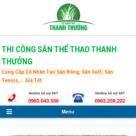
Menu
Giới thiệu
THI CÔNG SÂN THỂ THAO THANH
THƯỞNG
Sản phẩm
Open s
Cung Cấp
Cỏ Nhân Tạo Sân Bóng
, Sân Golf, Sân
Tin Tức - Sự kiện
Tennis,... Giá Tốt
Hỏi và đáp
Hotline hỗ trợ 24/7
Hotline hỗ trợ 24/7
0963.043.558
0983.239.222
Tuyển dụng
Menu
Liên hệ