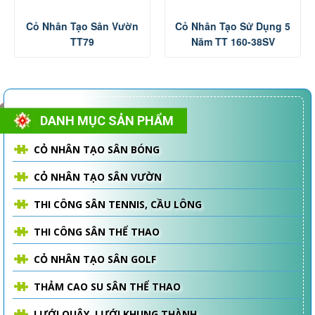
Cỏ Nhân Tạo Sân Vườn
Cỏ Nhân Tạo Sử Dụng 5
TT79
Năm TT 160-38SV
DANH MỤC SẢN PHẨM
CỎ NHÂN TẠO SÂN BÓNG
CỎ NHÂN TẠO SÂN VƯỜN
THI CÔNG SÂN TENNIS, CẦU LÔNG
THI CÔNG SÂN THỂ THAO
CỎ NHÂN TẠO SÂN GOLF
THẢM CAO SU SÂN THỂ THAO
LƯỚI QUÂY, LƯỚI KHUNG THÀNH