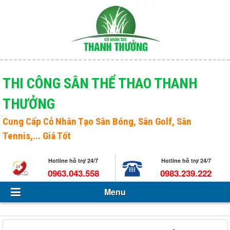
Menu
Giới thiệu
THI CÔNG SÂN THỂ THAO THANH
THƯỞNG
Sản phẩm
Open s
Cung Cấp
Cỏ Nhân Tạo Sân Bóng
, Sân Golf, Sân
Tin Tức - Sự kiện
Tennis,... Giá Tốt
Hỏi và đáp
Hotline hỗ trợ 24/7
Hotline hỗ trợ 24/7
Tuyển dụng
0963.043.558
0983.239.222
Menu
Liên hệ