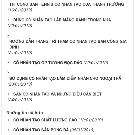
THI CÔNG SÂN TENNIS CỎ NHÂN TẠO CỦA THANH THƯỞNG
(16/01/2019)
DÙNG CỎ NHÂN TẠO LẬP MẢNG XANH TRONG NHÀ
(20/01/2019)
HƯỚNG DẪN TRANG TRÍ THẢM CỎ NHÂN TẠO BAN CÔNG GIA
ĐÌNH
(21/01/2019)
(22/01/2019)
CỎ NHÂN TẠO ỐP TƯỜNG ĐỘC ĐÁO
SỬ DỤNG CỎ NHÂN TẠO LÀM ĐIỂM NHẤN CHO NGOẠI THẤT
(23/01/2019)
SÂN CỎ NHÂN TẠO VÀ NHỮNG ĐIỀU CẦN BIẾT
(24/01/2019)
Những tin cũ hơn
(10/01/2019)
CỎ NHÂN TẠO CHẤT LƯỢNG CAO
(08/01/2019)
CỎ NHÂN TẠO SÂN BÓNG ĐÁ