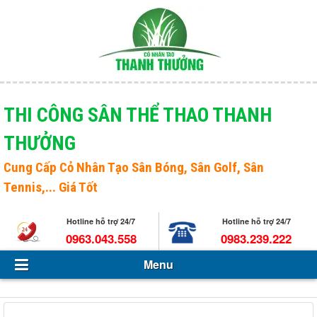
Menu
Giới thiệu
THI CÔNG SÂN THỂ THAO THANH
THƯỞNG
Sản phẩm
Open s
Cung Cấp
Cỏ Nhân Tạo Sân Bóng
, Sân Golf, Sân
Tin Tức - Sự kiện
Tennis,... Giá Tốt
Hỏi và đáp
Hotline hỗ trợ 24/7
Hotline hỗ trợ 24/7
Tuyển dụng
0963.043.558
0983.239.222
Menu
Liên hệ