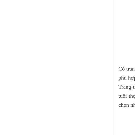
Cỏ tran
phù hợp
Trang t
tuổi th
chọn nh