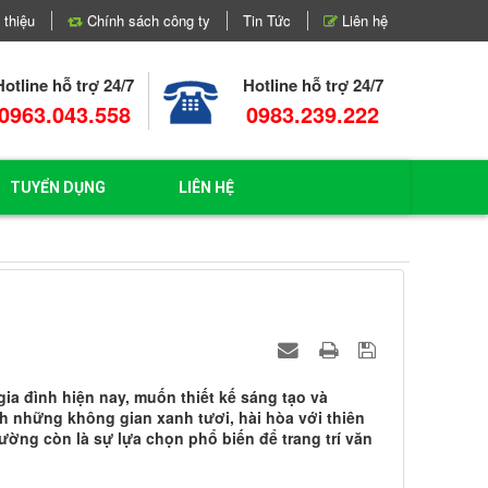
 thiệu
Chính sách công ty
Tin Tức
Liên hệ
Hotline hỗ trợ 24/7
Hotline hỗ trợ 24/7
0963.043.558
0983.239.222
TUYỂN DỤNG
LIÊN HỆ
ia đình hiện nay, muốn thiết kế sáng tạo và
 những không gian xanh tươi, hài hòa với thiên
ường còn là sự lựa chọn phổ biến để trang trí văn