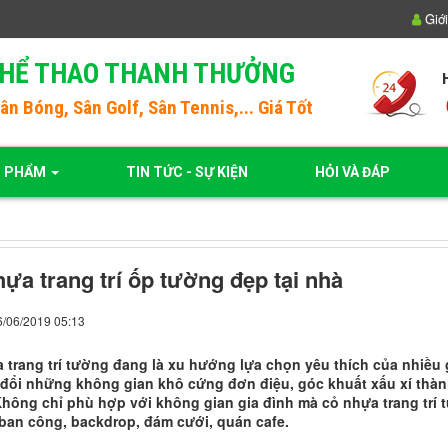
Giới
THỂ THAO THANH THƯỞNG
Sân Bóng
, Sân Golf, Sân Tennis,... Giá Tốt
N PHẨM
TIN TỨC - SỰ KIỆN
HỎI VÀ ĐÁP
ựa trang trí ốp tường đẹp tại nhà
26/06/2019 05:13
 trang trí tường đang là xu hướng lựa chọn yêu thích của nhiều g
đổi những không gian khô cứng đơn điệu, góc khuất xấu xí thành
Không chỉ phù hợp với không gian gia đình mà cỏ nhựa trang trí t
ban công, backdrop, đám cưới, quán cafe.