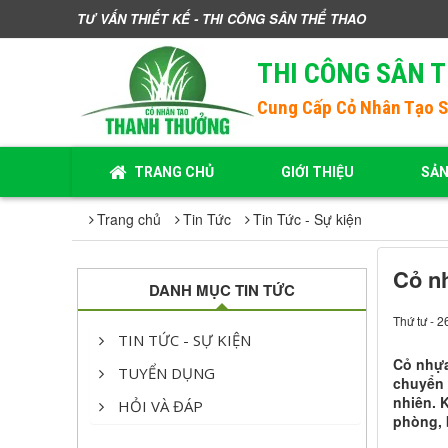
TƯ VẤN THIẾT KẾ - THI CÔNG SÂN THỂ THAO
THI CÔNG SÂN 
Cung Cấp
Cỏ Nhân Tạo 
TRANG CHỦ
GIỚI THIỆU
SẢ
Trang chủ
Tin Tức
Tin Tức - Sự kiện
Cỏ nh
DANH MỤC TIN TỨC
Thứ tư - 
TIN TỨC - SỰ KIỆN
Cỏ nhựa
TUYỂN DỤNG
chuyển 
nhiên. 
HỎI VÀ ĐÁP
phòng, 