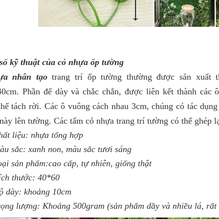
số kỹ thuật của cỏ nhựa ốp tường
ựa nhân tạo
trang trí ốp tường thường được sản xuất t
0cm. Phần đế dày và chắc chắn, được liên kết thành các 
hể tách rời. Các ô vuông cách nhau 3cm, chúng có tác dụng g
này lên tường. Các tấm cỏ nhựa trang trí tường có thể ghép 
hất liệu: nhựa tổng hợp
àu sắc: xanh non, màu sắc tươi sáng
oại sản phẩm:cao cấp, tự nhiên, giống thật
ích thước: 40*60
ộ dày: khoảng 10cm
rọng lượng: Khoảng 500gram (sản phẩm dầy và nhiều lá, rất 