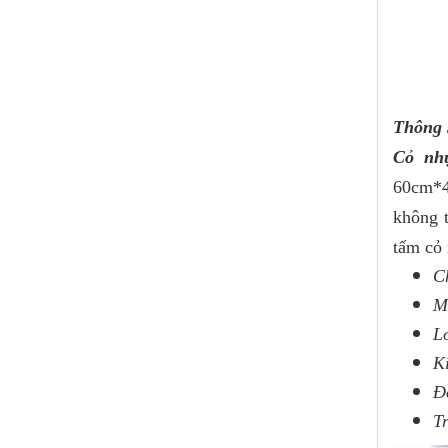
Thông 
Cỏ nh
60cm*4
không t
tấm cỏ 
C
M
L
K
Đ
T