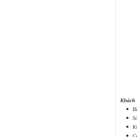
Khách 
Bề
S
K
C