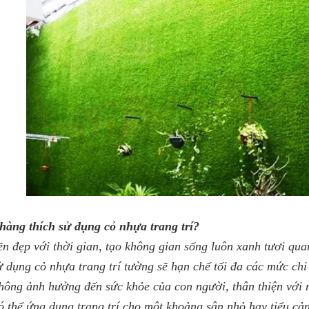
hàng thích sử dụng cỏ nhựa trang trí?
n đẹp với thời gian, tạo không gian sống luôn xanh tươi qua
ử dụng cỏ nhựa trang trí tường sẽ hạn chế tối đa các mức ch
hông ảnh hưởng đến sức khỏe của con người, thân thiện với 
ó thể ứng dụng trang trí cho một khoảng sân nhỏ hay tiểu cả