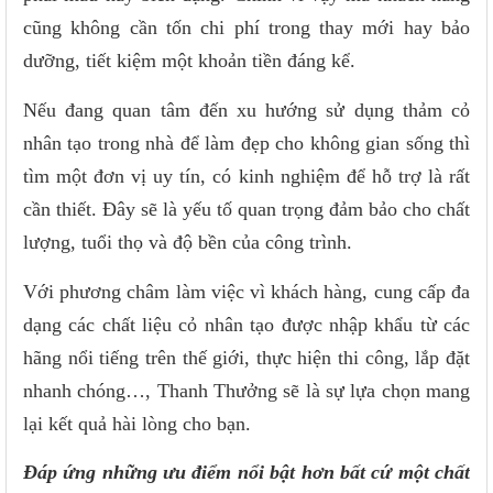
cũng không cần tốn chi phí trong thay mới hay bảo
dưỡng, tiết kiệm một khoản tiền đáng kể.
Nếu đang quan tâm đến xu hướng sử dụng thảm cỏ
nhân tạo trong nhà để làm đẹp cho không gian sống thì
tìm một đơn vị uy tín, có kinh nghiệm để hỗ trợ là rất
cần thiết. Đây sẽ là yếu tố quan trọng đảm bảo cho chất
lượng, tuổi thọ và độ bền của công trình.
Với phương châm làm việc vì khách hàng, cung cấp đa
dạng các chất liệu cỏ nhân tạo được nhập khẩu từ các
hãng nổi tiếng trên thế giới, thực hiện thi công, lắp đặt
nhanh chóng…, Thanh Thưởng sẽ là sự lựa chọn mang
lại kết quả hài lòng cho bạn.
Đáp ứng những ưu điểm nổi bật hơn bất cứ một chất