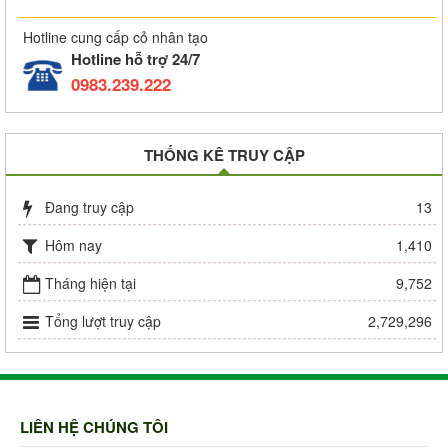
Hotline cung cấp cỏ nhân tạo
Hotline hỗ trợ 24/7
0983.239.222
THỐNG KÊ TRUY CẬP
Đang truy cập
13
Hôm nay
1,410
Tháng hiện tại
9,752
Tổng lượt truy cập
2,729,296
LIÊN HỆ CHÚNG TÔI