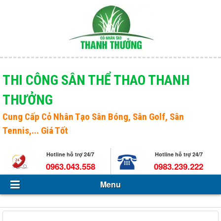
Menu
Giới thiệu
THI CÔNG SÂN THỂ THAO THANH
THƯỞNG
Sản phẩm
Open s
Cung Cấp
Cỏ Nhân Tạo Sân Bóng
, Sân Golf, Sân
Tin Tức - Sự kiện
Tennis,... Giá Tốt
Hỏi và đáp
Hotline hỗ trợ 24/7
Hotline hỗ trợ 24/7
Tuyển dụng
0963.043.558
0983.239.222
Menu
Liên hệ