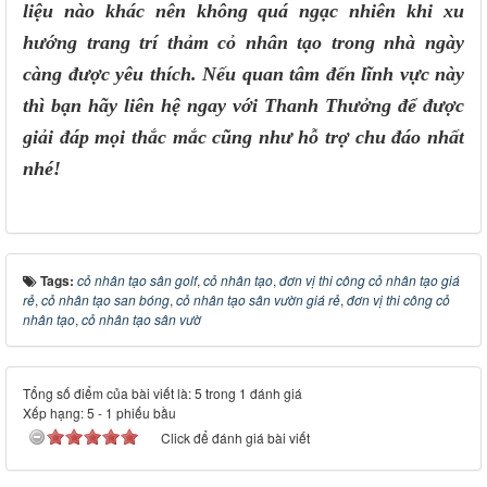
liệu nào khác nên không quá ngạc nhiên khi xu
hướng trang trí thảm cỏ nhân tạo trong nhà ngày
càng được yêu thích. Nếu quan tâm đến lĩnh vực này
thì bạn hãy liên hệ ngay với Thanh Thưởng để được
giải đáp mọi thắc mắc cũng như hỗ trợ chu đáo nhất
nhé!
Tags:
cỏ nhân tạo sân golf
,
cỏ nhân tạo
,
đơn vị thi công cỏ nhân tạo giá
rẻ
,
cỏ nhân tạo san bóng
,
cỏ nhân tạo sân vườn giá rẻ
,
đơn vị thi công cỏ
nhân tạo
,
cỏ nhân tạo sân vườ
Tổng số điểm của bài viết là: 5 trong 1 đánh giá
Xếp hạng:
5
-
1
phiếu bầu
Click để đánh giá bài viết