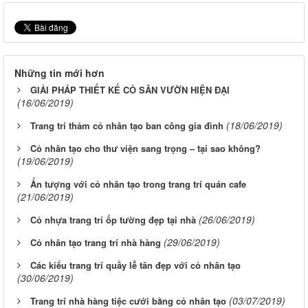
Những tin mới hơn
GIẢI PHÁP THIẾT KẾ CỎ SÂN VƯỜN HIỆN ĐẠI
(16/06/2019)
(18/06/2019)
Trang trí thảm cỏ nhân tạo ban công gia đình
Cỏ nhân tạo cho thư viện sang trọng – tại sao không?
(19/06/2019)
Ấn tượng với cỏ nhân tạo trong trang trí quán cafe
(21/06/2019)
(26/06/2019)
Cỏ nhựa trang trí ốp tường đẹp tại nhà
(29/06/2019)
Cỏ nhân tạo trang trí nhà hàng
Các kiểu trang trí quầy lễ tân đẹp với cỏ nhân tạo
(30/06/2019)
(03/07/2019)
Trang trí nhà hàng tiệc cưới bằng cỏ nhân tạo