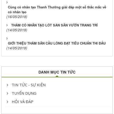
Cùng cỏ nhân tạo Thanh Thưởng giải đáp một số thắc mắc về
cỏ nhân tạo
(16/05/2019)
THẢM CỎ NHÂN TẠO LÓT SÀN SÂN VƯỜN TRANG TRÍ
(14/05/2019)
GIỚI THIỆU THẢM SÂN CẦU LÔNG ĐẠT TIÊU CHUẨN THI ĐẤU
(14/05/2019)
DANH MỤC TIN TỨC
TIN TỨC - SỰ KIỆN
TUYỂN DỤNG
HỎI VÀ ĐÁP