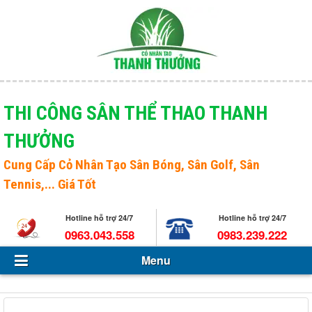
Menu
Giới thiệu
THI CÔNG SÂN THỂ THAO THANH
THƯỞNG
Sản phẩm
Open s
Cung Cấp
Cỏ Nhân Tạo Sân Bóng
, Sân Golf, Sân
Tin Tức - Sự kiện
Tennis,... Giá Tốt
Hỏi và đáp
Hotline hỗ trợ 24/7
Hotline hỗ trợ 24/7
Tuyển dụng
0963.043.558
0983.239.222
Menu
Liên hệ