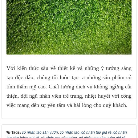
Với kiến thức sâu về thiết kế và những ý tưởng sáng
tạo độc đáo, chúng tôi luôn tạo ra những sản phẩm có
tính thẩm mỹ cao. Chất lượng dịch vụ không ngừng cải
thiện, đội ngũ nhân viên trẻ trung, nhiệt huyết với công
việc mang đến sự yên tâm và hài lòng cho quý khách.
Tags:
cỏ nhân tạo sân vườn
,
cỏ nhân tạo
,
cỏ nhân tạo giá rẻ
,
cỏ nhân
tạo sân bóng giá rẻ
,
cỏ nhân tạo sân bóng
,
cỏ nhân tạo sân vườn giá rẻ
,