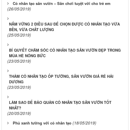
Cỏ nhân tạo sân vườn – Sân chơi tuyệt vời cho trẻ em
(26/05/2019)
NẮM VỮNG 2 ĐIỀU SAU ĐỂ CHỌN ĐƯỢC CỎ NHÂN TẠO VỪA
BỀN, VỪA CHẤT LƯỢNG
(25/05/2019)
BÍ QUYẾT CHĂM SÓC CỎ NHÂN TẠO SÂN VƯỜN ĐẸP TRONG
MÙA HÈ NÓNG BỨC
(23/05/2019)
THẢM CỎ NHÂN TẠO ỐP TƯỜNG, SÂN VƯỜN GIÁ RẺ HẢI
DƯƠNG
(23/05/2019)
LÀM SAO ĐỂ BẢO QUẢN CỎ NHÂN TẠO SÂN VƯỜN TỐT
NHẤT?
(20/05/2019)
(18/05/2019)
Phủ xanh tường với cỏ nhân tạo