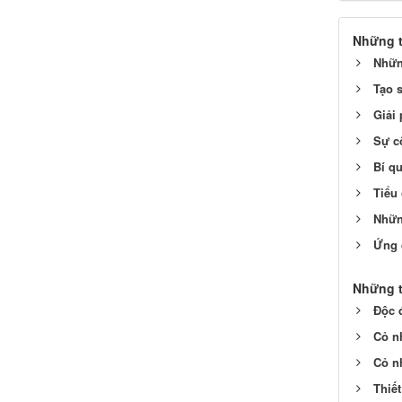
Những t
Nhữn
Tạo 
Giải
Sự c
Bí q
Tiểu 
Nhữn
Ứng 
Những t
Độc 
Cỏ n
Cỏ nh
Thiế