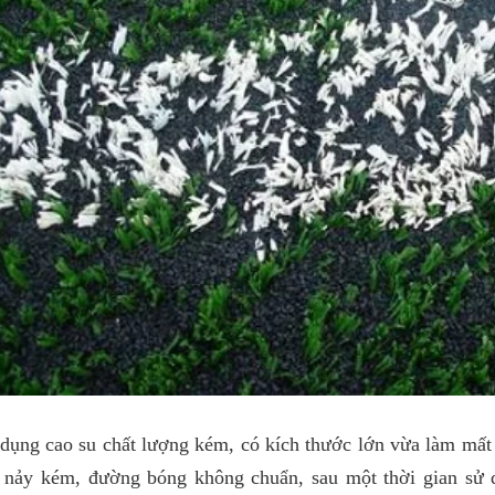
dụng cao su chất lượng kém, có kích thước lớn vừa làm mất
ộ nảy kém, đường bóng không chuẩn, sau một thời gian sử 