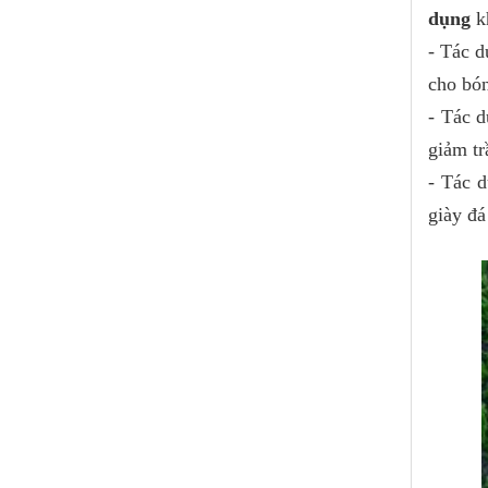
dụng
k
- Tác d
cho bón
- Tác d
giảm tr
- Tác d
giày đá