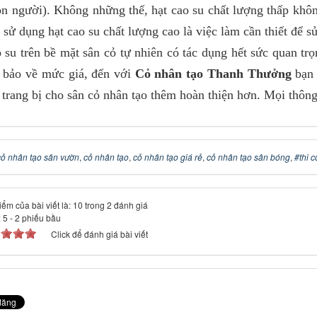
n người). Không những thế, hạt cao su chất lượng thấp khôn
sử dụng hạt cao su chất lượng cao là việc làm cần thiết để s
 su trên bề mặt sân cỏ tự nhiên có tác dụng hết sức quan tr
 bảo về mức giá, đến với
Cỏ nhân tạo Thanh Thưởng
bạn 
 trang bị cho sân cỏ nhân tạo thêm hoàn thiện hơn. Mọi thông ti
cỏ nhân tạo sân vườn
,
cỏ nhân tạo
,
cỏ nhân tạo giá rẻ
,
cỏ nhân tạo sân bóng
,
#thi 
ểm của bài viết là: 10 trong 2 đánh giá
:
5
-
2
phiếu bầu
Click để đánh giá bài viết