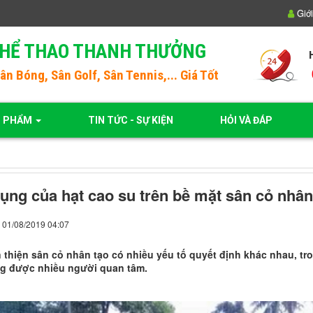
Giới
THỂ THAO THANH THƯỞNG
Sân Bóng
, Sân Golf, Sân Tennis,... Giá Tốt
N PHẨM
TIN TỨC - SỰ KIỆN
HỎI VÀ ĐÁP
ụng của hạt cao su trên bề mặt sân cỏ nhân
 01/08/2019 04:07
 thiện sân cỏ nhân tạo có nhiều yếu tố quyết định khác nhau, tro
g được nhiều người quan tâm.