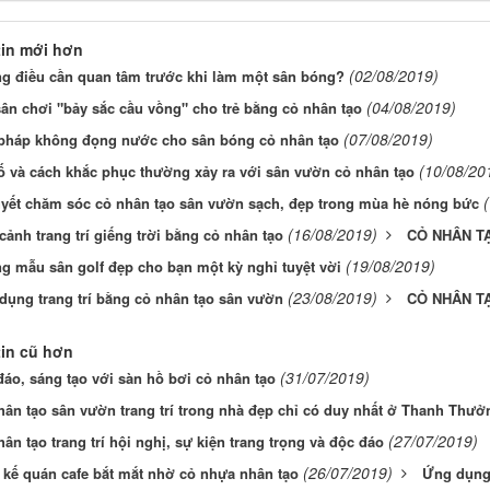
in mới hơn
(02/08/2019)
g điều cần quan tâm trước khi làm một sân bóng?
(04/08/2019)
sân chơi "bảy sắc cầu vồng" cho trẻ bằng cỏ nhân tạo
(07/08/2019)
 pháp không đọng nước cho sân bóng cỏ nhân tạo
(10/08/20
ố và cách khắc phục thường xảy ra với sân vườn cỏ nhân tạo
uyết chăm sóc cỏ nhân tạo sân vườn sạch, đẹp trong mùa hè nóng bức
(16/08/2019)
cảnh trang trí giếng trời bằng cỏ nhân tạo
CỎ NHÂN T
(19/08/2019)
g mẫu sân golf đẹp cho bạn một kỳ nghỉ tuyệt vời
(23/08/2019)
dụng trang trí bằng cỏ nhân tạo sân vườn
CỎ NHÂN T
in cũ hơn
(31/07/2019)
đáo, sáng tạo với sàn hồ bơi cỏ nhân tạo
hân tạo sân vườn trang trí trong nhà đẹp chỉ có duy nhất ở Thanh Thưở
(27/07/2019)
ân tạo trang trí hội nghị, sự kiện trang trọng và độc đáo
(26/07/2019)
t kế quán cafe bắt mắt nhờ cỏ nhựa nhân tạo
Ứng dụng 