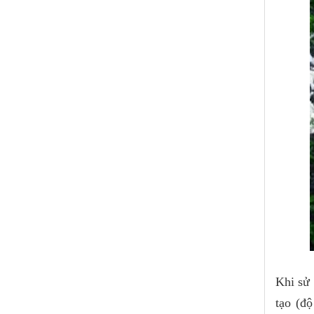
Khi sử 
tạo (đ