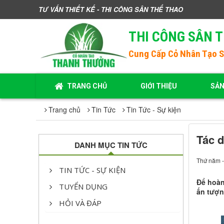
TƯ VẤN THIẾT KẾ - THI CÔNG SÂN THỂ THAO
THI CÔNG SÂN 
Cung Cấp
Cỏ Nhân Tạo 
TRANG CHỦ
GIỚI THIỆU
SẢ
Trang chủ
Tin Tức
Tin Tức - Sự kiện
Tác d
DANH MỤC TIN TỨC
Thứ năm -
TIN TỨC - SỰ KIỆN
Để hoàn
TUYỂN DỤNG
ấn tượn
HỎI VÀ ĐÁP