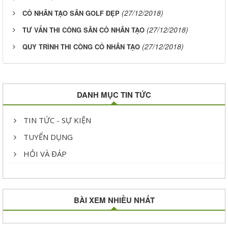
(27/12/2018)
CỎ NHÂN TẠO SÂN GOLF ĐẸP
(27/12/2018)
TƯ VẤN THI CÔNG SÂN CỎ NHÂN TẠO
(27/12/2018)
QUY TRÌNH THI CÔNG CỎ NHÂN TẠO
DANH MỤC TIN TỨC
TIN TỨC - SỰ KIỆN
TUYỂN DỤNG
HỎI VÀ ĐÁP
BÀI XEM NHIỀU NHẤT