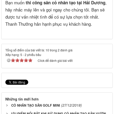
Bạn muốn
,
thi công sân cỏ nhân tạo tại Hải Dương
hãy nhấc máy lên và gọi ngay cho chúng tôi. Bạn sẽ
được tư vấn nhiệt tình để có sự lựa chọn tốt nhất.
Thanh Thưởng hân hạnh phục vụ khách hàng.
Tổng số điểm của bài viết là: 10 trong 2 đánh giá
Xếp hạng:
5
-
2
phiếu bầu
Click để đánh giá bài viết
Những tin mới hơn
(27/12/2018)
CỎ NHÂN TẠO SÂN GOLF MINI
ƯU ĐIỂM NỔI BẬT KHI SỬ DỤNG CỎ NHÂN TẠO SÂN VƯỜN