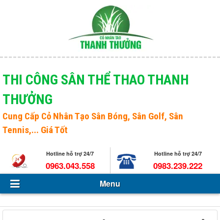
Menu
Giới thiệu
THI CÔNG SÂN THỂ THAO THANH
THƯỞNG
Sản phẩm
Open s
Cung Cấp
Cỏ Nhân Tạo Sân Bóng
, Sân Golf, Sân
Tin Tức - Sự kiện
Tennis,... Giá Tốt
Hỏi và đáp
Hotline hỗ trợ 24/7
Hotline hỗ trợ 24/7
Tuyển dụng
0963.043.558
0983.239.222
Menu
Liên hệ