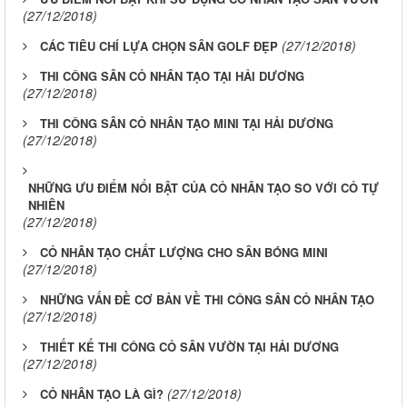
(27/12/2018)
(27/12/2018)
CÁC TIÊU CHÍ LỰA CHỌN SÂN GOLF ĐẸP
THI CÔNG SÂN CỎ NHÂN TẠO TẠI HẢI DƯƠNG
(27/12/2018)
THI CÔNG SÂN CỎ NHÂN TẠO MINI TẠI HẢI DƯƠNG
(27/12/2018)
NHỮNG ƯU ĐIỂM NỔI BẬT CỦA CỎ NHÂN TẠO SO VỚI CỎ TỰ
NHIÊN
(27/12/2018)
CỎ NHÂN TẠO CHẤT LƯỢNG CHO SÂN BÓNG MINI
(27/12/2018)
NHỮNG VẤN ĐỀ CƠ BẢN VỀ THI CÔNG SÂN CỎ NHÂN TẠO
(27/12/2018)
THIẾT KẾ THI CÔNG CỎ SÂN VƯỜN TẠI HẢI DƯƠNG
(27/12/2018)
(27/12/2018)
CỎ NHÂN TẠO LÀ GÌ?