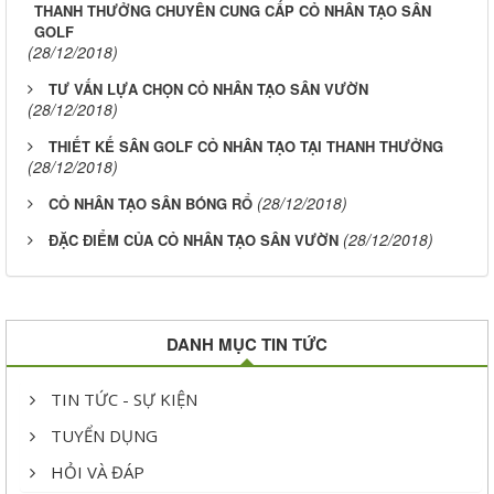
THANH THƯỞNG CHUYÊN CUNG CẤP CỎ NHÂN TẠO SÂN
GOLF
(28/12/2018)
TƯ VẤN LỰA CHỌN CỎ NHÂN TẠO SÂN VƯỜN
(28/12/2018)
THIẾT KẾ SÂN GOLF CỎ NHÂN TẠO TẠI THANH THƯỞNG
(28/12/2018)
(28/12/2018)
CỎ NHÂN TẠO SÂN BÓNG RỔ
(28/12/2018)
ĐẶC ĐIỂM CỦA CỎ NHÂN TẠO SÂN VƯỜN
DANH MỤC TIN TỨC
TIN TỨC - SỰ KIỆN
TUYỂN DỤNG
HỎI VÀ ĐÁP