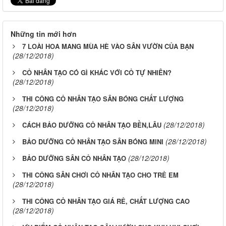
Những tin mới hơn
7 LOÀI HOA MANG MÙA HÈ VÀO SÂN VƯỜN CỦA BẠN
(28/12/2018)
CỎ NHÂN TẠO CÓ GÌ KHÁC VỚI CỎ TỰ NHIÊN?
(28/12/2018)
THI CÔNG CỎ NHÂN TẠO SÂN BÓNG CHẤT LƯỢNG
(28/12/2018)
(28/12/2018)
CÁCH BẢO DƯỠNG CỎ NHÂN TẠO BỀN,LÂU
(28/12/2018)
BẢO DƯỠNG CỎ NHÂN TẠO SÂN BÓNG MINI
(28/12/2018)
BẢO DƯỠNG SÂN CỎ NHÂN TẠO
THI CÔNG SÂN CHƠI CỎ NHÂN TẠO CHO TRẺ EM
(28/12/2018)
THI CÔNG CỎ NHÂN TẠO GIÁ RẺ, CHẤT LƯỢNG CAO
(28/12/2018)