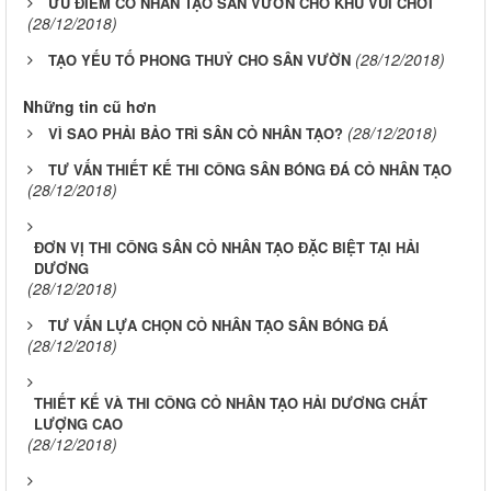
ƯU ĐIỂM CỎ NHÂN TẠO SÂN VƯỜN CHO KHU VUI CHƠI
(28/12/2018)
(28/12/2018)
TẠO YẾU TỐ PHONG THUỶ CHO SÂN VƯỜN
Những tin cũ hơn
(28/12/2018)
VÌ SAO PHẢI BẢO TRÌ SÂN CỎ NHÂN TẠO?
TƯ VẤN THIẾT KẾ THI CÔNG SÂN BÓNG ĐÁ CỎ NHÂN TẠO
(28/12/2018)
ĐƠN VỊ THI CÔNG SÂN CỎ NHÂN TẠO ĐẶC BIỆT TẠI HẢI
DƯƠNG
(28/12/2018)
TƯ VẤN LỰA CHỌN CỎ NHÂN TẠO SÂN BÓNG ĐÁ
(28/12/2018)
THIẾT KẾ VÀ THI CÔNG CỎ NHÂN TẠO HẢI DƯƠNG CHẤT
LƯỢNG CAO
(28/12/2018)