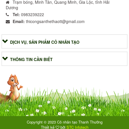
Trạm bóng, Minh Tân, Quang Minh, Gia Lộc, tỉnh Hải
Dương
Tel:
0983239222
Email:
thicongsanthethaott@gmail.com
DỊCH VỤ, SẢN PHẨM CỎ NHÂN TẠO
THÔNG TIN CẦN BIẾT
Copyright © 2023 Cỏ nhân tạo Thanh Thưởng
Thiết kế
bởi
STC Infotech