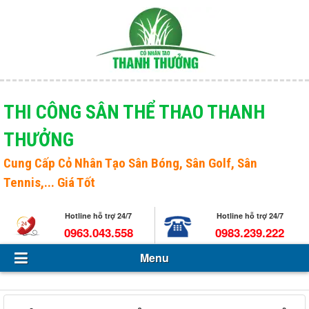
Menu
Giới thiệu
THI CÔNG SÂN THỂ THAO THANH
THƯỞNG
Sản phẩm
Open s
Cung Cấp
Cỏ Nhân Tạo Sân Bóng
, Sân Golf, Sân
Tin Tức - Sự kiện
Tennis,... Giá Tốt
Hỏi và đáp
Hotline hỗ trợ 24/7
Hotline hỗ trợ 24/7
Tuyển dụng
0963.043.558
0983.239.222
Menu
Liên hệ