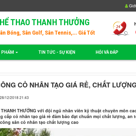
Giới
THỂ THAO THANH THƯỞNG
Sân Bóng
, Sân Golf, Sân Tennis,... Giá Tốt
N PHẨM
TIN TỨC - SỰ KIỆN
HỎI VÀ ĐÁP
CÔNG CỎ NHÂN TẠO GIÁ RẺ, CHẤT LƯỢN
 28/12/2018 21:43
 THANH THƯỞNG với đội ngũ nhân viên kỹ thuật chuyên môn cao c
g cấp cỏ nhân tạo giá rẻ đảm bảo đạt chuẩn mọi chất lượng, an to
i công sân cỏ nhân tạo chất lượng cao