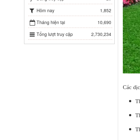
Hôm nay
1,852
Tháng hiện tại
10,690
Tổng lượt truy cập
2,730,234
Các dịc
T
T
T