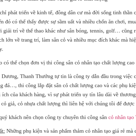
hỉ phát triển về kinh tế, đông dân cư mà đời sống tinh thần
n đó có thể thấy được sự sầm uất và nhiều chốn ăn chơi, mu
i giải trí về thể thao khác như sân bóng, tennis, golf… cũng rấ
ích lớn về trang trí, làm sân cỏ và nhiều mục đích khác mà h
y.
 có thể chọn đơn vị thi công sân cỏ nhân tạo chất lượng cao
 Dương, Thanh Thưởng tự tin là công ty dẫn đầu trong việc 
g đá…, thi công lắp đặt sân cỏ chất lượng cao và các phụ ki
ợi ích của khách hàng, vì sự phát triển uy tín lâu dài về thư
 cỏ giả, cỏ nhựa chất lượng thì liên hệ với chúng tôi để được 
quý khách nên chọn công ty chuyên thi công sân
cỏ nhân tạo
ất:
Những phụ kiện và sản phẩm thảm cỏ nhân tạo giá rẻ mà cô