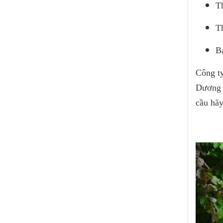
T
T
B
Công t
Dương c
cầu hãy