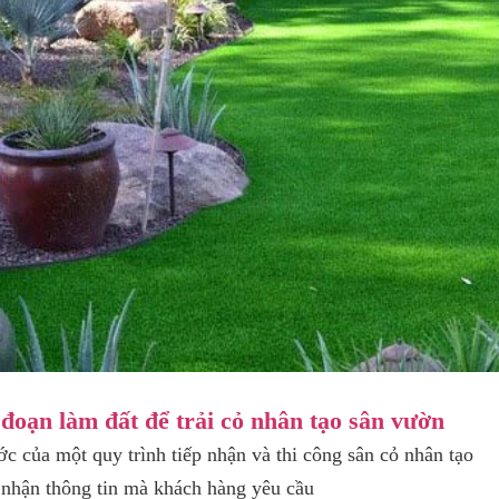
đoạn làm đất để trải cỏ nhân tạo sân vườn
c của một quy trình tiếp nhận và thi công sân cỏ nhân tạo
 nhận thông tin mà khách hàng yêu cầu