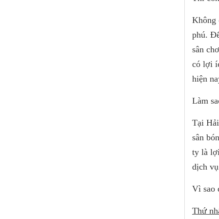
Không c
phú. Đế
sân chơ
có lợi 
hiện na
Làm sao
Tại Hải
sân bón
ty là l
dịch vụ
Vì sao 
Thứ nh