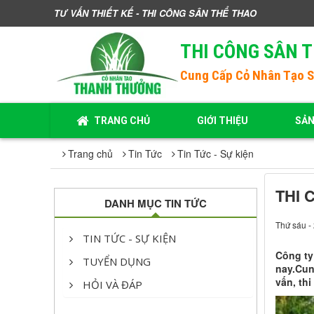
TƯ VẤN THIẾT KẾ - THI CÔNG SÂN THỂ THAO
THI CÔNG SÂN 
Cung Cấp
Cỏ Nhân Tạo 
TRANG CHỦ
GIỚI THIỆU
SẢ
Trang chủ
Tin Tức
Tin Tức - Sự kiện
THI 
DANH MỤC TIN TỨC
Thứ sáu -
TIN TỨC - SỰ KIỆN
Công ty
TUYỂN DỤNG
nay.Cun
vấn, th
HỎI VÀ ĐÁP