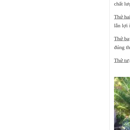
chất lư
Thứ ha
lẫn lợi
Thứ ba
đúng th
Thứ tư