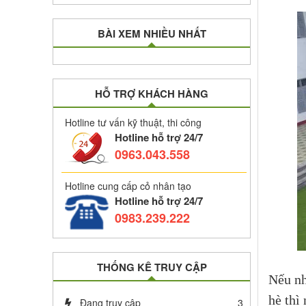
BÀI XEM NHIỀU NHẤT
HỖ TRỢ KHÁCH HÀNG
Hotline tư vấn kỹ thuật, thi công
Hotline hỗ trợ 24/7
0963.043.558
Hotline cung cấp cỏ nhân tạo
Hotline hỗ trợ 24/7
0983.239.222
THỐNG KÊ TRUY CẬP
Nếu nh
hè thì
Đang truy cập
3