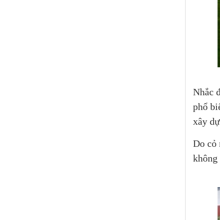
Nhắc đ
phổ bi
xây dự
Do cỏ 
không 