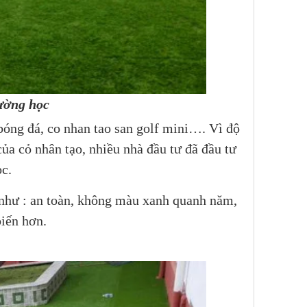
rường học
bóng đá, co nhan tao san golf mini…. Vì độ
ủa cỏ nhân tạo, nhiều nhà đầu tư đã đầu tư
ọc.
m như : an toàn, không màu xanh quanh năm,
iến hơn.