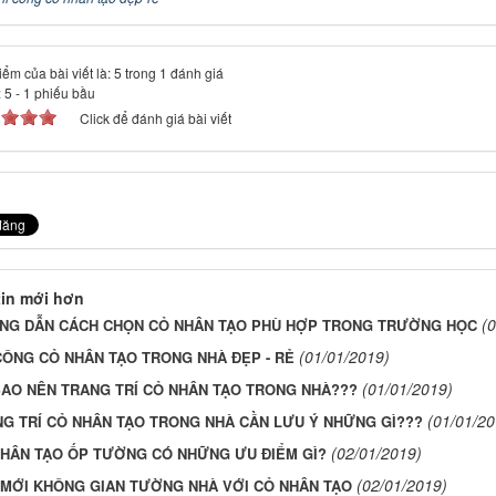
ểm của bài viết là: 5 trong 1 đánh giá
:
5
-
1
phiếu bầu
Click để đánh giá bài viết
in mới hơn
(
NG DẪN CÁCH CHỌN CỎ NHÂN TẠO PHÙ HỢP TRONG TRƯỜNG HỌC
(01/01/2019)
CÔNG CỎ NHÂN TẠO TRONG NHÀ ĐẸP - RẺ
(01/01/2019)
SAO NÊN TRANG TRÍ CỎ NHÂN TẠO TRONG NHÀ???
(01/01/20
G TRÍ CỎ NHÂN TẠO TRONG NHÀ CẦN LƯU Ý NHỮNG GÌ???
(02/01/2019)
HÂN TẠO ỐP TƯỜNG CÓ NHỮNG ƯU ĐIỂM GÌ?
(02/01/2019)
MỚI KHÔNG GIAN TƯỜNG NHÀ VỚI CỎ NHÂN TẠO