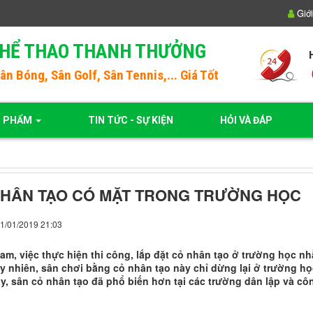
Giới
THỂ THAO THANH THƯỞNG
Sân Bóng
, Sân Golf, Sân Tennis,... Giá Tốt
N PHẨM
TIN TỨC - SỰ KIỆN
HỎI VÀ ĐÁP
NHÂN TẠO CÓ MẶT TRONG TRƯỜNG HỌC
01/01/2019 21:03
Nam, việc thực hiện thi công, lắp đặt cỏ nhân tạo ở trường học 
uy nhiên, sân chơi bằng cỏ nhân tạo này chỉ dừng lại ở trường h
y, sân cỏ nhân tạo đã phổ biến hơn tại các trường dân lập và côn