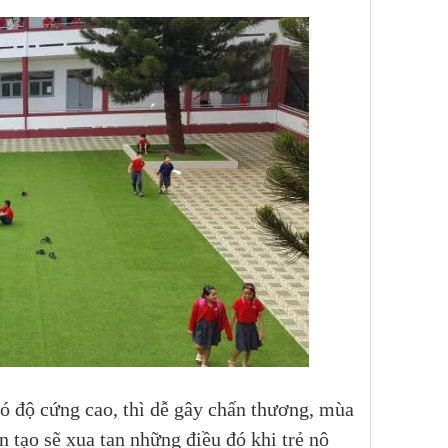
có độ cứng cao, thì dễ gây chấn thương, mùa
n tạo
sẽ xua tan những điều đó khi trẻ nô