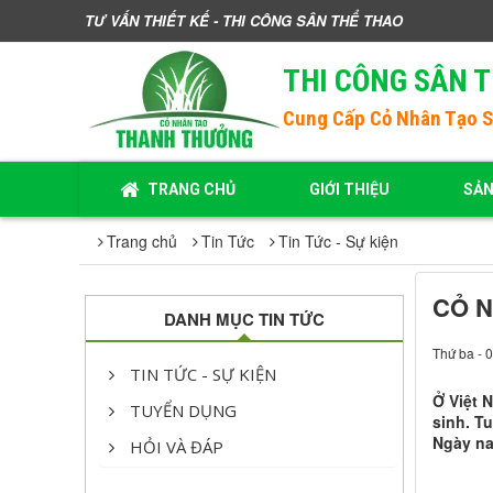
TƯ VẤN THIẾT KẾ - THI CÔNG SÂN THỂ THAO
THI CÔNG SÂN 
Cung Cấp
Cỏ Nhân Tạo 
TRANG CHỦ
GIỚI THIỆU
SẢ
Trang chủ
Tin Tức
Tin Tức - Sự kiện
CỎ 
DANH MỤC TIN TỨC
Thứ ba - 
TIN TỨC - SỰ KIỆN
Ở Việt 
TUYỂN DỤNG
sinh. T
Ngày na
HỎI VÀ ĐÁP