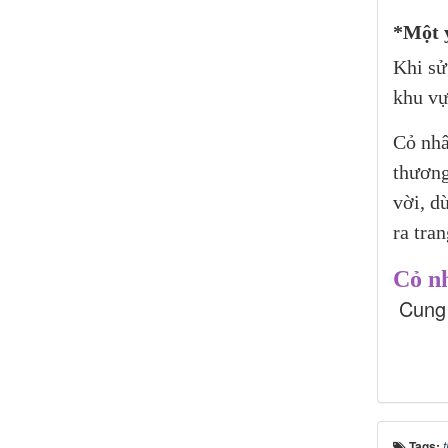
*Một ý
Khi sử
khu vự
Cỏ nhâ
thương
vời, d
ra tra
Cỏ n
Cung
Tags: