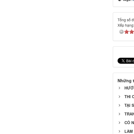
Tổng số đi
Xếp hạng
Những t
HƯỚ
THI 
TẠI 
TRAN
CỎ N
LÀM 