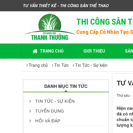
TƯ VẤN THIẾT KẾ - THI CÔNG SÂN THỂ THAO
THI CÔNG SÂN 
Cung Cấp
Cỏ Nhân Tạo 
TRANG CHỦ
GIỚI THIỆU
SẢ
Trang chủ
Tin Tức
Tin Tức - Sự kiện
TƯ V
DANH MỤC TIN TỨC
Thứ sáu -
TIN TỨC - SỰ KIỆN
Hiện na
TUYỂN DỤNG
đá cỏ n
chuẩn t
HỎI VÀ ĐÁP
lượng k