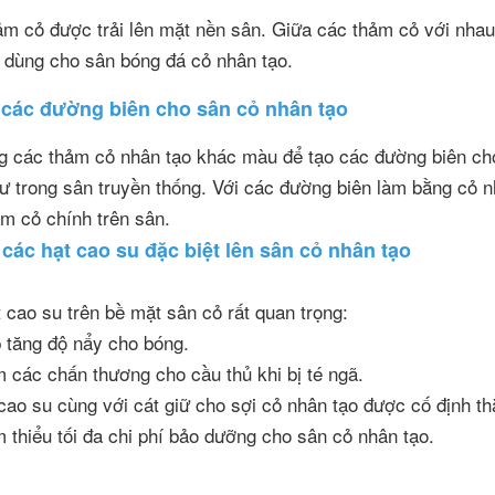
m cỏ được trải lên mặt nền sân. Giữa các thảm cỏ với nhau 
 dùng cho sân bóng đá cỏ nhân tạo.
 các đường biên cho sân cỏ nhân tạo
g các thảm cỏ nhân tạo khác màu để tạo các đường biên cho
ư trong sân truyền thống. Với các đường biên làm bằng cỏ nh
m cỏ chính trên sân.
i các hạt cao su đặc biệt lên sân cỏ nhân tạo
 cao su trên bề mặt sân cỏ rất quan trọng:
 tăng độ nẩy cho bóng.
các chấn thương cho cầu thủ khi bị té ngã.
ao su cùng với cát giữ cho sợi cỏ nhân tạo được cố định th
thiểu tối đa chi phí bảo dưỡng cho sân cỏ nhân tạo.