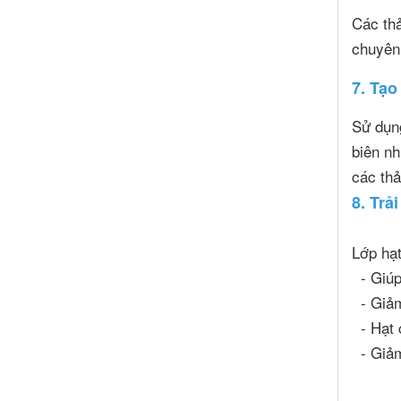
Các thả
chuyên
7. Tạo
Sử dụn
biên nh
các thả
8. Trả
Lớp hạt
- Giúp
- Giảm 
- Hạt c
- Giảm 