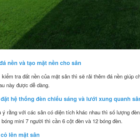
 đá nền và tạo mặt nền cho sân
 kiểm tra đất nền của mặt sân thì sẽ rải thêm đá nền giúp c
au này được dễ dàng.
 đặt hệ thống đèn chiếu sáng và lưới xung quanh sâ
 ý rằng với các sân có diện tích khác nhau thì số lượng đè
 bóng mini 7 người thì cần 6 cột đèn và 12 bóng đèn.
i cỏ lên mặt sân