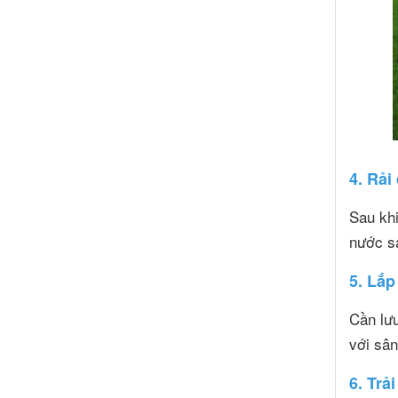
4. Rải
Sau khi
nước s
5. Lắp
Cần lưu
với sân
6. Trả