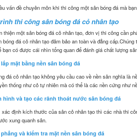
ều vấn đề chuyên môn khi thi công một sân bóng đá mà bạn c
rình thi công sân bóng đá cỏ nhân tạo
 thiện một sân bóng đá cỏ nhân tạo, đơn vị thi công cần phả
 bóng đá cỏ nhân tạo đảm bảo an toàn và đẳng cấp.Chúng tôi
 bạn có được cái nhìn tổng quan để đánh giá chất lượng sâ
 lấp mặt bằng nền sân bóng đá
g đá cỏ nhân tạo không yêu cầu cao về nền sân nghĩa là nền
yền thống như cỏ tự nhiên mà có thể là các nền cứng như nề
h hình và tạo các rãnh thoát nước sân bóng đá
 xác định kích thước của sân cỏ nhân tạo thì các nhà thi cô
nước xung quanh sân.
 phẳng và kiểm tra mặt nền sân bóng đá