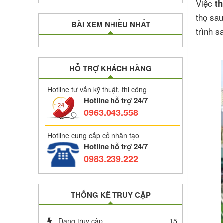
Việc
th
thọ sau
BÀI XEM NHIỀU NHẤT
trình s
HỖ TRỢ KHÁCH HÀNG
Hotline tư vấn kỹ thuật, thi công
Hotline hỗ trợ 24/7
0963.043.558
Hotline cung cấp cỏ nhân tạo
Hotline hỗ trợ 24/7
0983.239.222
THỐNG KÊ TRUY CẬP
Đang truy cập
15