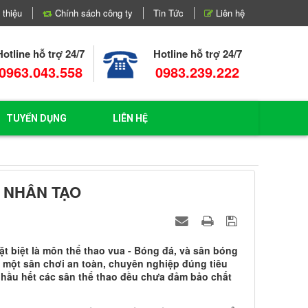
 thiệu
Chính sách công ty
Tin Tức
Liên hệ
Hotline hỗ trợ 24/7
Hotline hỗ trợ 24/7
0963.043.558
0983.239.222
TUYỂN DỤNG
LIÊN HỆ
Ỏ NHÂN TẠO
t biệt là môn thể thao vua - Bóng đá, và sân bóng
ó một sân chơi an toàn, chuyên nghiệp đúng tiêu
 hầu hết các sân thể thao đều chưa đảm bảo chất