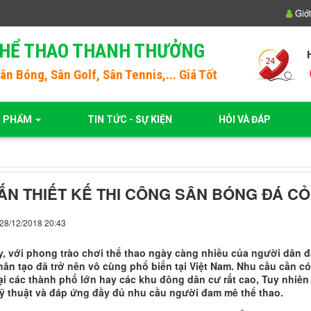
Giới
THỂ THAO THANH THƯỞNG
Sân Bóng
, Sân Golf, Sân Tennis,... Giá Tốt
N PHẨM
TIN TỨC - SỰ KIỆN
HỎI VÀ ĐÁP
ẤN THIẾT KẾ THI CÔNG SÂN BÓNG ĐÁ C
 28/12/2018 20:43
y, với phong trào chơi thể thao ngày càng nhiều của người dân đặ
hân tạo đã trở nên vô cùng phổ biến tại Việt Nam. Nhu cầu cần c
ại các thành phố lớn hay các khu đông dân cư rất cao, Tuy nhiên
ỹ thuật và đáp ứng đầy đủ nhu cầu người đam mê thể thao.