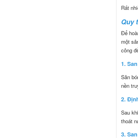
Rất nhi
Quy t
Để hoàn
một sân
công để
1. San
Sân bón
nền tru
2. Địn
Sau khi
thoát 
3. San