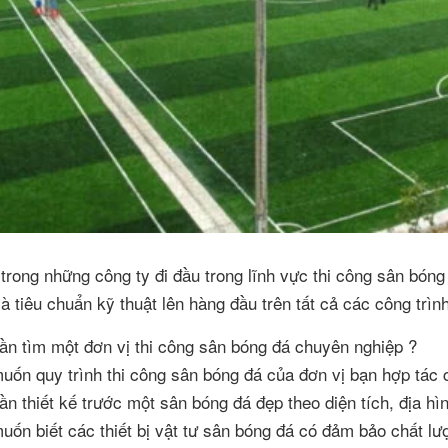
trong những công ty đi đầu trong lĩnh vực thi công sân bón
à tiêu chuẩn kỹ thuật lên hàng đầu trên tất cả các công trình
ần tìm một đơn vị thi công sân bóng đá chuyên nghiệp ?
uốn quy trình thi công sân bóng đá của đơn vị bạn hợp tác
ần thiết kế trước một sân bóng đá đẹp theo diện tích, địa hì
uốn biết các thiết bị vật tư sân bóng đá có đảm bảo chất l