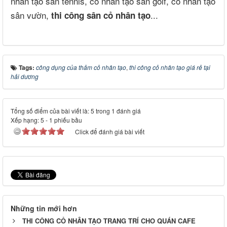
nhân tạo sân tennis, cỏ nhân tạo sân golf, cỏ nhân tạo
sân vườn,
...
thi công sân cỏ nhân tạo
Tags:
công dụng của thảm cỏ nhân tạo
,
thi công cỏ nhân tạo giá rẻ tại
hải dương
Tổng số điểm của bài viết là: 5 trong 1 đánh giá
Xếp hạng:
5
-
1
phiếu bầu
Click để đánh giá bài viết
Những tin mới hơn
THI CÔNG CỎ NHÂN TẠO TRANG TRÍ CHO QUÁN CAFE