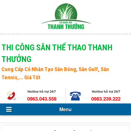
Menu
Giới thiệu
THI CÔNG SÂN THỂ THAO THANH
THƯỞNG
Sản phẩm
Open s
Cung Cấp
Cỏ Nhân Tạo Sân Bóng
, Sân Golf, Sân
Tin Tức - Sự kiện
Tennis,... Giá Tốt
Hỏi và đáp
Hotline hỗ trợ 24/7
Hotline hỗ trợ 24/7
Tuyển dụng
0963.043.558
0983.239.222
Menu
Liên hệ