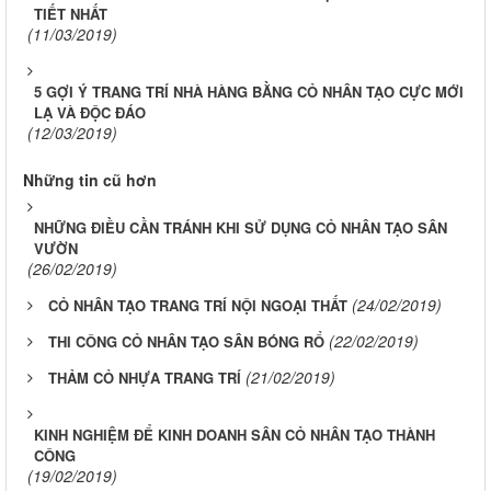
TIẾT NHẤT
(11/03/2019)
5 GỢI Ý TRANG TRÍ NHÀ HÀNG BẰNG CỎ NHÂN TẠO CỰC MỚI
LẠ VÀ ĐỘC ĐÁO
(12/03/2019)
Những tin cũ hơn
NHỮNG ĐIỀU CẦN TRÁNH KHI SỬ DỤNG CỎ NHÂN TẠO SÂN
VƯỜN
(26/02/2019)
(24/02/2019)
CỎ NHÂN TẠO TRANG TRÍ NỘI NGOẠI THẤT
(22/02/2019)
THI CÔNG CỎ NHÂN TẠO SÂN BÓNG RỔ
(21/02/2019)
THẢM CỎ NHỰA TRANG TRÍ
KINH NGHIỆM ĐỂ KINH DOANH SÂN CỎ NHÂN TẠO THÀNH
CÔNG
(19/02/2019)