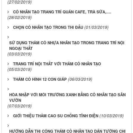
(27/02/2019)
CỎ NHÂN TẠO TRANG TRÍ QUÁN CAFE, TRÀ SỮA,....
(28/02/2019)
(01/03/2019)
CHỌN CỎ NHÂN TẠO TRONG THI ĐẤU
SỬ DỤNG THẢM CỎ NHỰA NHÂN TẠO TRONG TRANG TRÍ NỘI
NGOẠI THẤT
(03/03/2019)
TRANG TRÍ NỘI THẤT VỚI THẢM CỎ NHÂN TẠO
(05/03/2019)
(06/03/2019)
THẢM CỎ HÌNH 12 CON GIÁP
HÒA NHẬP VỚI MÔI TRƯỜNG XANH BẰNG CỎ NHÂN TẠO SÂN
VƯỜN
(07/03/2019)
(10/03/2019)
GIỚI THIỆU THẢM CAO SU CHỐNG TĨNH ĐIỆN
HƯỚNG DẪN THI CÔNG THẢM CỎ NHÂN TẠO DÁN TƯỜNG CHI