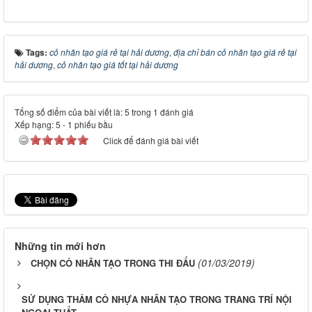
Tags:
cỏ nhân tạo giá rẻ tại hải dương
,
địa chỉ bán cỏ nhân tạo giá rẻ tại
hải dương
,
cỏ nhân tạo giá tốt tại hải dương
Tổng số điểm của bài viết là: 5 trong 1 đánh giá
Xếp hạng:
5
-
1
phiếu bầu
Click để đánh giá bài viết
Những tin mới hơn
(01/03/2019)
CHỌN CỎ NHÂN TẠO TRONG THI ĐẤU
SỬ DỤNG THẢM CỎ NHỰA NHÂN TẠO TRONG TRANG TRÍ NỘI