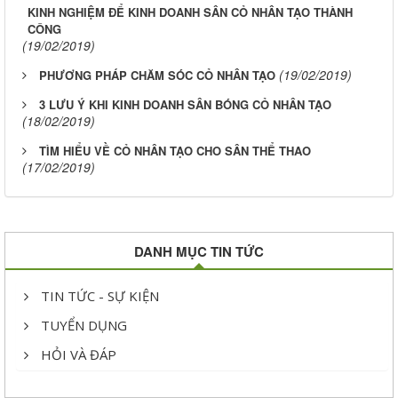
KINH NGHIỆM ĐỂ KINH DOANH SÂN CỎ NHÂN TẠO THÀNH
CÔNG
(19/02/2019)
(19/02/2019)
PHƯƠNG PHÁP CHĂM SÓC CỎ NHÂN TẠO
3 LƯU Ý KHI KINH DOANH SÂN BÓNG CỎ NHÂN TẠO
(18/02/2019)
TÌM HIỂU VỀ CỎ NHÂN TẠO CHO SÂN THỂ THAO
(17/02/2019)
DANH MỤC TIN TỨC
TIN TỨC - SỰ KIỆN
TUYỂN DỤNG
HỎI VÀ ĐÁP