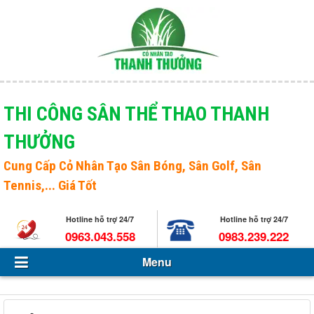
Menu
Giới thiệu
THI CÔNG SÂN THỂ THAO THANH
THƯỞNG
Sản phẩm
Open s
Cung Cấp
Cỏ Nhân Tạo Sân Bóng
, Sân Golf, Sân
Tin Tức - Sự kiện
Tennis,... Giá Tốt
Hỏi và đáp
Hotline hỗ trợ 24/7
Hotline hỗ trợ 24/7
Tuyển dụng
0963.043.558
0983.239.222
Menu
Liên hệ