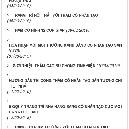
NGOẠI THẤT
(03/03/2019)
TRANG TRÍ NỘI THẤT VỚI THẢM CỎ NHÂN TẠO
(05/03/2019)
(06/03/2019)
THẢM CỎ HÌNH 12 CON GIÁP
HÒA NHẬP VỚI MÔI TRƯỜNG XANH BẰNG CỎ NHÂN TẠO SÂN
VƯỜN
(07/03/2019)
(10/03/2019)
GIỚI THIỆU THẢM CAO SU CHỐNG TĨNH ĐIỆN
HƯỚNG DẪN THI CÔNG THẢM CỎ NHÂN TẠO DÁN TƯỜNG CHI
TIẾT NHẤT
(11/03/2019)
5 GỢI Ý TRANG TRÍ NHÀ HÀNG BẰNG CỎ NHÂN TẠO CỰC MỚI
LẠ VÀ ĐỘC ĐÁO
(12/03/2019)
TRANG TRÍ PHIM TRƯỜNG VỚI THẢM CỎ NHÂN TẠO